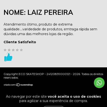
NOME: LAIZ PEREIRA
Atendimento ótimo, produto de extrema
qualidade....varidedade de produtos, emtraga rápida sem
dúvidas uma das melhores lojas da região.
Cliente Satisfeito
☆
☆
☆
☆
☆
Copyright ECO SKATESHOP - 24120839000121 - 2026. Todos os direitos
reservados.
Ao navegar por este site
você aceita o uso de cookies
para agilizar a sua experiência de compra.