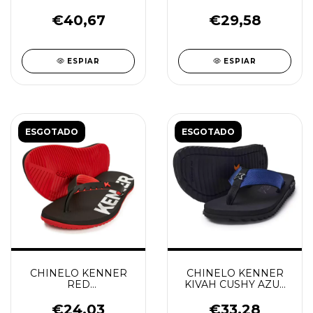
FORCE
VERMELHO
PRETO/BAUNILHA
€40,67
€29,58
ESPIAR
ESPIAR
ESGOTADO
ESGOTADO
CHINELO KENNER
CHINELO KENNER
RED
KIVAH CUSHY AZUL
VERMELHO/PRETO
COOL/PRETO
€24,03
€33,28