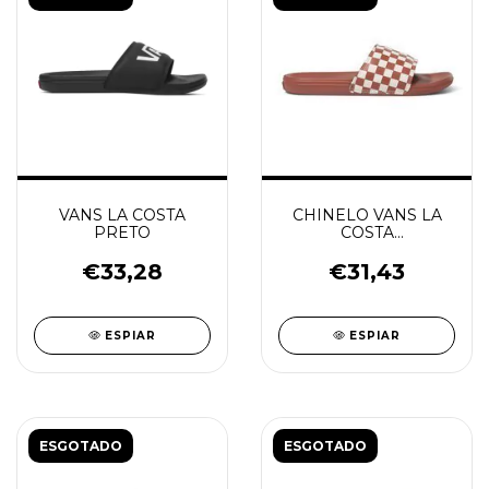
VANS LA COSTA
CHINELO VANS LA
PRETO
COSTA
CHECKBOARD HOT
SAUCE
€33,28
€31,43
ESPIAR
ESPIAR
ESGOTADO
ESGOTADO