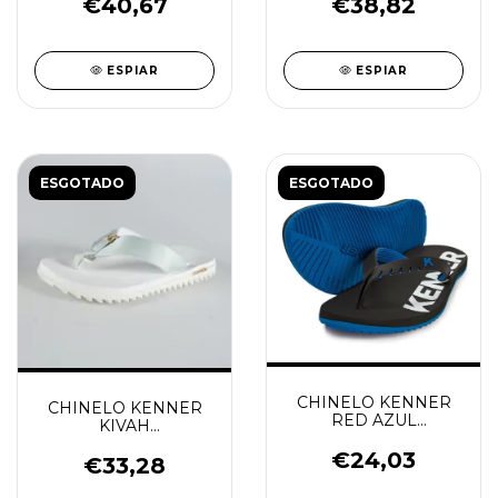
€40,67
€38,82
ESPIAR
ESPIAR
ESGOTADO
ESGOTADO
CHINELO KENNER
CHINELO KENNER
RED AZUL
KIVAH
COOL/PRETO
BRANCO/NEVOA
€24,03
€33,28