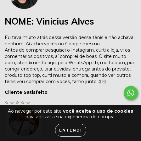
NOME: Vinicius Alves
Eu tava muito atrás dessa versão desse tênis e não achava
nenhum. Aí achei vocês no Google mesmo.
Antes de comprar pesquisei o Instagram, curti a loja, vi os
comentários positivos, aí comprei de boas. O site muito
bom, atendimento aqui pelo WhatsApp tb, muito bom, pra
corrigir endereço, tirar dúvidas. entrega antes do previsto,
produto top top, curti muito a compra, quando ver outros
tênis vou comprar com vocês, tamo junto 🤙🏻
Cliente Satisfeito
☆
☆
☆
☆
☆
Ao navegar por este site
você aceita o uso de cookies
para agilizar a sua experiência de compra.
ENTENDI