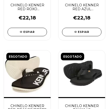
CHINELO KENNER
CHINELO KENNER
RED ROXO
RED AZUL
AMARANTO/BRANCO
TURQ/BRANCO C/
AZUL TURQ
€22,18
€22,18
ESPIAR
ESPIAR
ESGOTADO
ESGOTADO
CHINELO KENNER
CHINELO KENNER