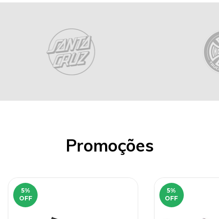
Promoções
5
%
5
%
OFF
OFF