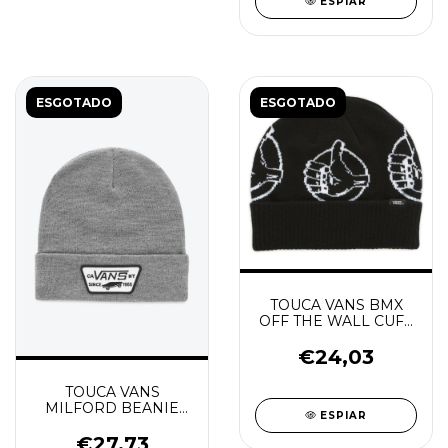
ESPIAR
ESGOTADO
ESGOTADO
TOUCA VANS BMX
OFF THE WALL CUFF
BEANIE
€24,03
TOUCA VANS
MILFORD BEANIE
ESPIAR
HEATHER GREY
€27,73