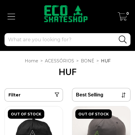
0
Home
>
ACESSÓRIOS
>
BONÉ
>
HUF
HUF
Filter
OUT OF STOCK
OUT OF STOCK