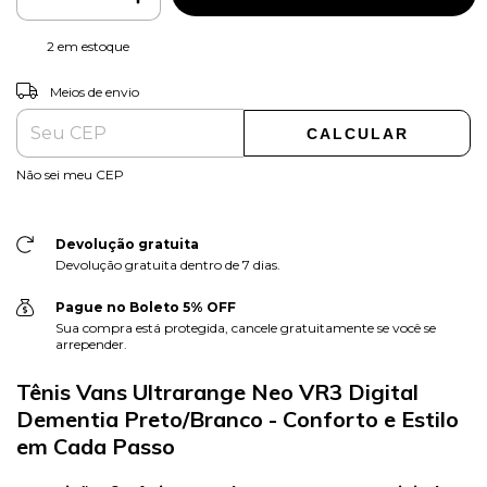
2
em estoque
ALTERAR CEP
Entregas para o CEP:
Meios de envio
CALCULAR
Não sei meu CEP
Devolução gratuita
Devolução gratuita dentro de 7 dias.
Pague no Boleto 5% OFF
Sua compra está protegida, cancele gratuitamente se você se
arrepender.
Tênis Vans Ultrarange Neo VR3 Digital
Dementia Preto/Branco - Conforto e Estilo
em Cada Passo