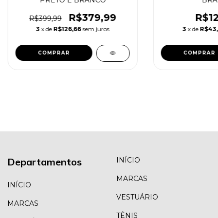
R$379,99
R$12
R$399,99
3
x de
R$126,66
sem juros
3
x de
R$43
COMPRAR
COMPRAR
Departamentos
INÍCIO
MARCAS
INÍCIO
VESTUÁRIO
MARCAS
TÊNIS