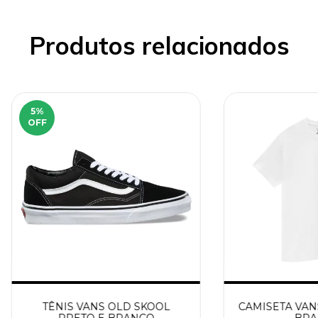
Produtos relacionados
5
%
OFF
TÊNIS VANS OLD SKOOL
CAMISETA VAN
PRETO E BRANCO
BRA