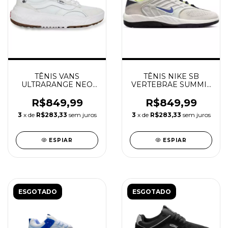
TÊNIS VANS
TÊNIS NIKE SB
ULTRARANGE NEO
VERTEBRAE SUMMIT
VR3 TRUE WHITE
WHITE/PERSIAN
VIOLET
R$849,99
R$849,99
3
x de
R$283,33
sem juros
3
x de
R$283,33
sem juros
ESPIAR
ESPIAR
ESGOTADO
ESGOTADO