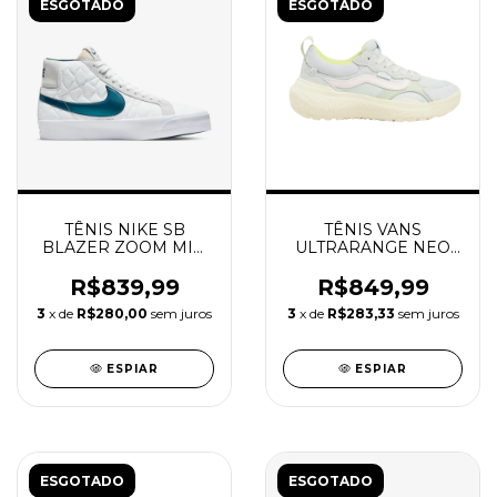
ESGOTADO
ESGOTADO
TÊNIS NIKE SB
TÊNIS VANS
BLAZER ZOOM MID
ULTRARANGE NEO
EK
VR3 LIGHT
YELLOW/MULTI
R$839,99
R$849,99
3
x de
R$280,00
sem juros
3
x de
R$283,33
sem juros
ESPIAR
ESPIAR
ESGOTADO
ESGOTADO