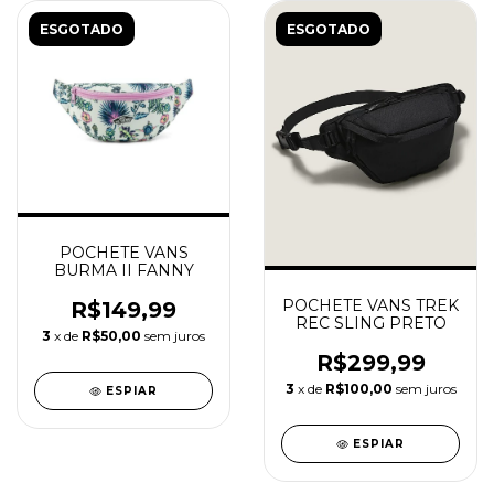
ESGOTADO
ESGOTADO
POCHETE VANS
BURMA II FANNY
POCHETE VANS TREK
R$149,99
REC SLING PRETO
3
x de
R$50,00
sem juros
R$299,99
3
x de
R$100,00
sem juros
ESPIAR
ESPIAR