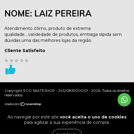
NOME: LAIZ PEREIRA
Atendimento ótimo, produto de extrema
qualidade....varidedade de produtos, emtraga rápida sem
dúvidas uma das melhores lojas da região.
Cliente Satisfeito
☆
☆
☆
☆
☆
Copyright ECO SKATESHOP - 24120839000121 - 2026. Todos os direitos
reservados.
Ao navegar por este site
você aceita o uso de cookies
para agilizar a sua experiência de compra.