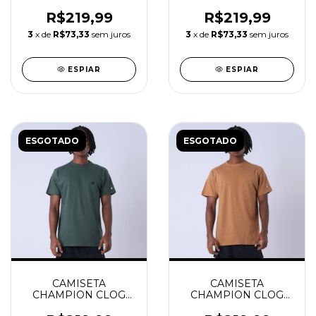
EMBROIDERY
MAROON
AUTUMN BEIGE
R$219,99
R$219,99
3
x de
R$73,33
sem juros
3
x de
R$73,33
sem juros
ESPIAR
ESPIAR
ESGOTADO
ESGOTADO
CAMISETA
CAMISETA
CHAMPION CLOG
CHAMPION CLOG
GROUND GREEN
BRIEFLY BROWN