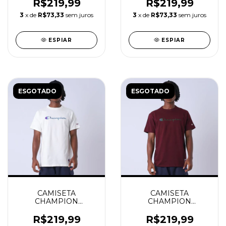
R$219,99
R$219,99
3
x de
R$73,33
sem juros
3
x de
R$73,33
sem juros
ESPIAR
ESPIAR
ESGOTADO
ESGOTADO
CAMISETA
CAMISETA
CHAMPION
CHAMPION
HERITAGE SCRIPT 30
HERITAGE SCRIPT 30
COLORS OFF WHITE
MAROON
R$219,99
R$219,99