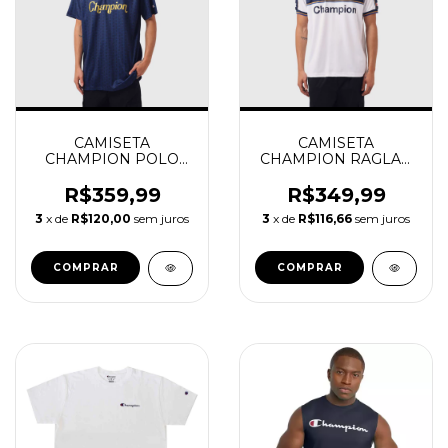
CAMISETA
CAMISETA
CHAMPION POLO
CHAMPION RAGLAN
SPORT LISTRADA
PARMA WHITE
ATHLETIC NAVY
R$359,99
R$349,99
3
x de
R$120,00
sem juros
3
x de
R$116,66
sem juros
COMPRAR
COMPRAR