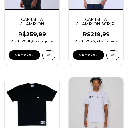
CAMISETA
CAMISETA
CHAMPION
CHAMPION SCRIPT
OVERSIZED C LOGO
OFF WHITE
SURTON BLACK
R$259,99
R$219,99
3
x de
R$86,66
sem juros
3
x de
R$73,33
sem juros
COMPRAR
COMPRAR