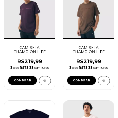
CAMISETA
CAMISETA
CHAMPION LIFE
CHAMPION LIFE
SCRIPT ROCK ON
SCRIPT CHOCOLATE
PURPLE
MOUSSE
R$219,99
R$219,99
3
x de
R$73,33
sem juros
3
x de
R$73,33
sem juros
COMPRAR
COMPRAR