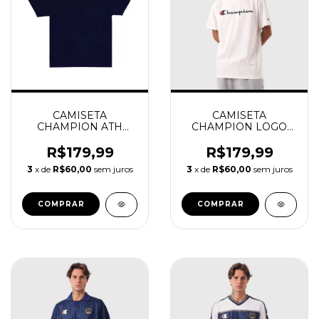
CAMISETA
CAMISETA
CHAMPION ATH
CHAMPION LOGO
BASIC C EMB LOGO
SCRIPT INK OFF
TST NAVY
WHITE
R$179,99
R$179,99
3
x de
R$60,00
sem juros
3
x de
R$60,00
sem juros
COMPRAR
COMPRAR