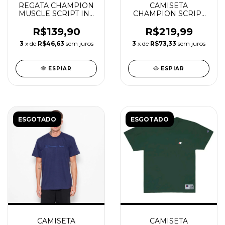
REGATA CHAMPION
CAMISETA
MUSCLE SCRIPT INK
CHAMPION SCRIPT
OFF WHITE
GROUND GREEN
R$139,90
R$219,99
3
x de
R$46,63
sem juros
3
x de
R$73,33
sem juros
ESPIAR
ESPIAR
ESGOTADO
ESGOTADO
CAMISETA
CAMISETA