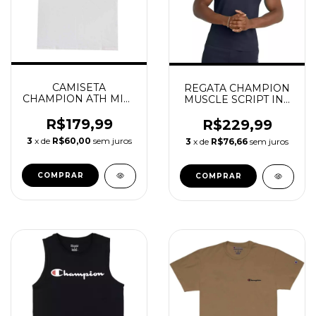
CAMISETA
REGATA CHAMPION
CHAMPION ATH MINI
MUSCLE SCRIPT INK
SCRIPT LOGO INK
NAVY
OFF WHITE
R$179,99
R$229,99
3
x de
R$60,00
sem juros
3
x de
R$76,66
sem juros
COMPRAR
COMPRAR