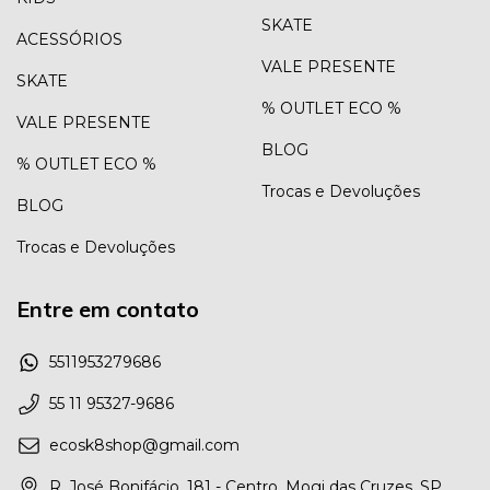
SKATE
ACESSÓRIOS
VALE PRESENTE
SKATE
% OUTLET ECO %
VALE PRESENTE
BLOG
% OUTLET ECO %
Trocas e Devoluções
BLOG
Trocas e Devoluções
Entre em contato
5511953279686
55 11 95327-9686
ecosk8shop@gmail.com
R. José Bonifácio, 181 - Centro, Mogi das Cruzes, SP,