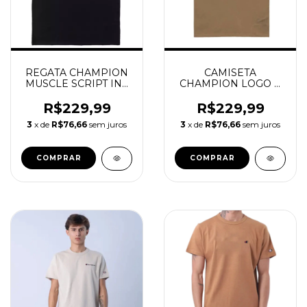
REGATA CHAMPION
CAMISETA
MUSCLE SCRIPT INK
CHAMPION LOGO C
BLACK
EMBROIDERY
BRIEFLY BROWN
R$229,99
R$229,99
3
x de
R$76,66
sem juros
3
x de
R$76,66
sem juros
COMPRAR
COMPRAR