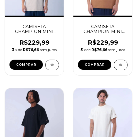
CAMISETA
CAMISETA
CHAMPION MINI
CHAMPION MINI
LOGO EMB AUTUMN
LOGO EMBROIDERY
BEIGE
BRIEFLY BROWN
R$229,99
R$229,99
3
x de
R$76,66
sem juros
3
x de
R$76,66
sem juros
COMPRAR
COMPRAR