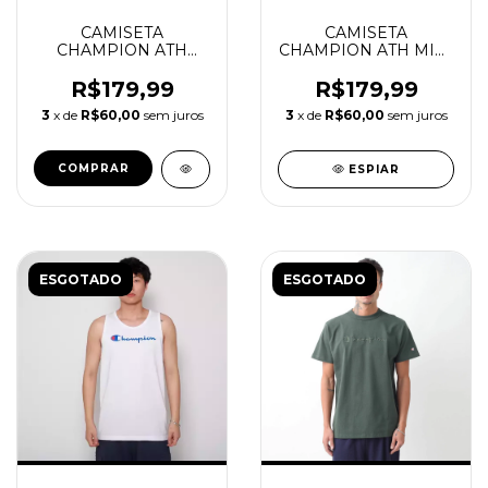
CAMISETA
CAMISETA
CHAMPION ATH
CHAMPION ATH MINI
BASIC C EMB LOGO
SCRIPT LOGO
TST OFF WHITE
R$179,99
R$179,99
3
x de
R$60,00
sem juros
3
x de
R$60,00
sem juros
COMPRAR
ESPIAR
ESGOTADO
ESGOTADO