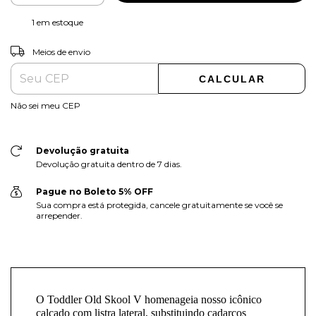
1
em estoque
ALTERAR CEP
Entregas para o CEP:
Meios de envio
CALCULAR
Não sei meu CEP
Devolução gratuita
Devolução gratuita dentro de 7 dias.
Pague no Boleto 5% OFF
Sua compra está protegida, cancele gratuitamente se você se
arrepender.
O Toddler Old Skool V homenageia nosso icônico
calçado com listra lateral, substituindo cadarços