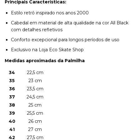
Principais Características:
Estilo retrô inspirado nos anos 2000
Cabedal em material de alta qualidade na cor All Black
com detalhes refletivos
Conforto excepcional para longos períodos de uso
Exclusivo na Loja Eco Skate Shop
Medidas aproximadas da Palmilha
34
22,5 cm
35
23 cm
36
23,5 cm
37
24,5 cm
38
25 cm
39
25,5 cm
40
26 cm
41
27 cm
42
27,5 cm