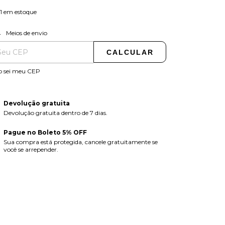
1
em estoque
ALTERAR CEP
regas para o CEP:
Meios de envio
CALCULAR
o sei meu CEP
Devolução gratuita
Devolução gratuita dentro de 7 dias.
Pague no Boleto 5% OFF
Sua compra está protegida, cancele gratuitamente se
você se arrepender.