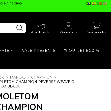
O, NA REGIÃO
0
Atendimento
Minha conta
Meu carrinho
KATE
VALE PRESENTE
% OUTLET ECO %
cio
>
MARCAS
>
CHAMPION
>
OLETOM CHAMPION REVERSE WEAVE C
OGO BLACK
MOLETOM
CHAMPION