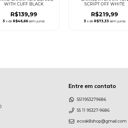
WITH CUFF BLACK
SCRIPT OFF WHITE
R$139,99
R$219,99
3
x de
R$46,66
sem juros
3
x de
R$73,33
sem juros
Entre em contato
5511953279686
O
55 11 95327-9686
ecosk8shop@gmail.com