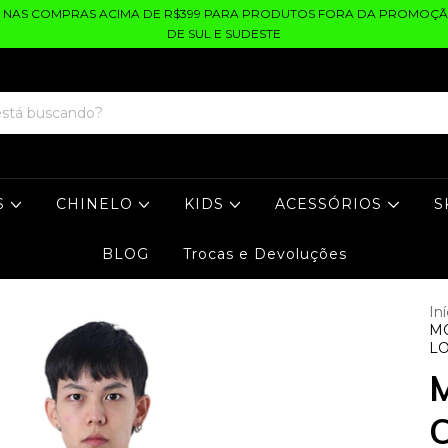
S NAS COMPRAS ACIMA DE R$399 PARA PRODUTOS FORA DA PROMOÇÃ
DE SUL E SUDESTE
S
CHINELO
KIDS
ACESSÓRIOS
S
BLOG
Trocas e Devoluções
Iní
M
L