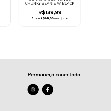
CHUNKY BEANIE W BLACK
BASIC C
R$139,99
R
3
x de
R$46,66
sem juros
3
x de
Permaneça conectado