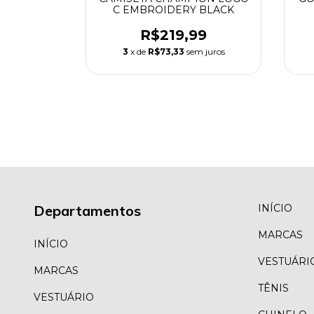
C EMBROIDERY BLACK
E GREEN
R$219,99
99
3
x de
R$73,33
sem juros
m juros
Departamentos
INÍCIO
MARCAS
INÍCIO
VESTUÁRI
MARCAS
TÊNIS
VESTUÁRIO