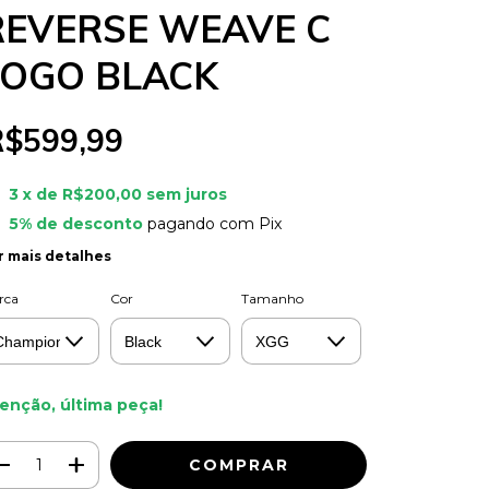
REVERSE WEAVE C
LOGO BLACK
R$599,99
3
x de
R$200,00
sem juros
5% de desconto
pagando com Pix
r mais detalhes
rca
Cor
Tamanho
enção, última peça!