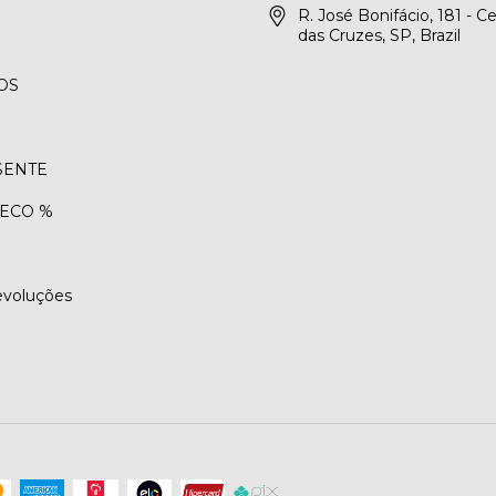
R. José Bonifácio, 181 - C
das Cruzes, SP, Brazil
OS
SENTE
 ECO %
evoluções