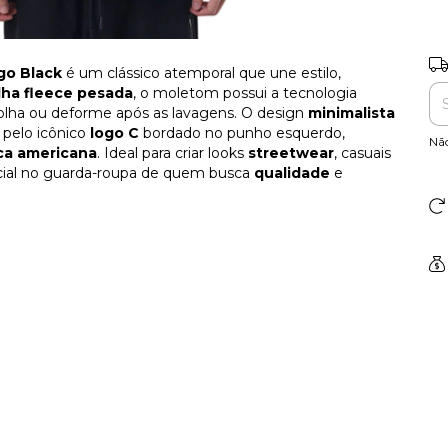
Ent
go Black
é um clássico atemporal que une estilo,
ha fleece pesada
, o moletom possui a tecnologia
colha ou deforme após as lavagens. O design
minimalista
pelo icônico
logo C
bordado no punho esquerdo,
Nã
ca americana
. Ideal para criar looks
streetwear
, casuais
cial no guarda-roupa de quem busca
qualidade
e