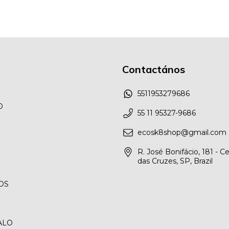
Contactános
5511953279686
O
55 11 95327-9686
ecosk8shop@gmail.com
R. José Bonifácio, 181 - C
das Cruzes, SP, Brazil
OS
ALO