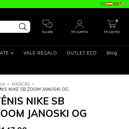
0
Ayuda
Mi cuenta
Mi carrito
KATE
VALE REGALO
OUTLET ECO
Blog
cio
>
MARCAS
>
NIS NIKE SB ZOOM JANOSKI OG
ÊNIS NIKE SB
ZOOM JANOSKI OG