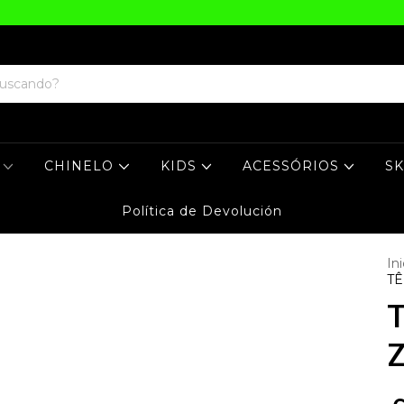
S
CHINELO
KIDS
ACESSÓRIOS
S
Política de Devolución
Ini
TÊ
T