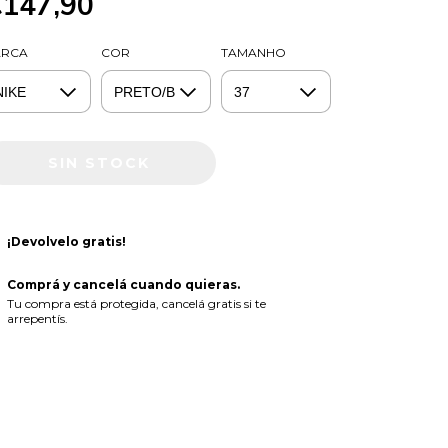
€147,90
RCA
COR
TAMANHO
¡Devolvelo gratis!
Comprá y cancelá cuando quieras.
Tu compra está protegida, cancelá gratis si te
arrepentís.