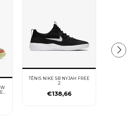
TÊNIS NIKE SB NYJAH FREE
TÊNIS N
2
PRO C
OW
E
€138,66