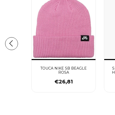
ACT LEO 3
TOUCA NIKE SB BEAGLE
S
ROSA
H
0
€26,81